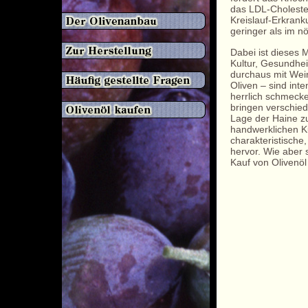
das LDL-Cholester
Kreislauf-Erkrank
geringer als im n
Dabei ist dieses 
Kultur, Gesundheit
durchaus mit Wei
Oliven – sind int
herrlich schmecke
bringen verschied
Lage der Haine 
handwerklichen K
charakteristische
hervor. Wie aber 
Kauf von Olivenöl