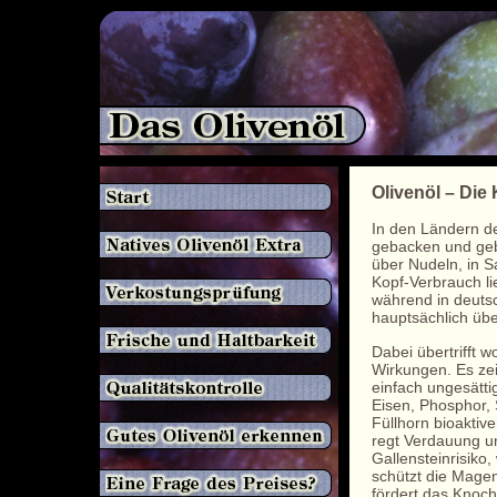
Olivenöl – Die
In den Ländern de
gebacken und gebr
über Nudeln, in 
Kopf-Verbrauch lie
während in deuts
hauptsächlich übe
Dabei übertrifft w
Wirkungen. Es zei
einfach ungesätti
Eisen, Phosphor,
Füllhorn bioaktiver
regt Verdauung un
Gallensteinrisiko
schützt die Magen
fördert das Knoc